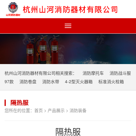
Toggle
navigation
杭州山河消防器材有限公司相关搜索：
消防摩托车
消防战斗服
97款
消防卷盘
消防水带
4-2型灭火器箱
标准消火栓箱
隔热服
您所在的位置：
首页
>
产品展示
>
消防装备
隔热服