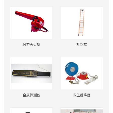
风力灭火机
挂钩梯
金属探测仪
救生缓降器