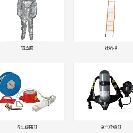
隔热服
挂钩梯
救生缓降器
空气呼吸器